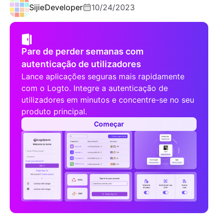
Sijie
Developer
10/24/2023
Pare de perder semanas com
autenticação de utilizadores
Lance aplicações seguras mais rapidamente
com o Logto. Integre a autenticação de
utilizadores em minutos e concentre-se no seu
produto principal.
Começar