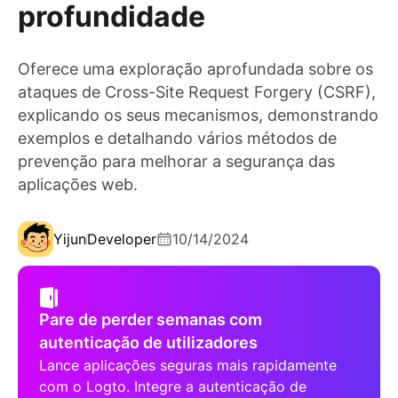
profundidade
Oferece uma exploração aprofundada sobre os
ataques de Cross-Site Request Forgery (CSRF),
explicando os seus mecanismos, demonstrando
exemplos e detalhando vários métodos de
prevenção para melhorar a segurança das
aplicações web.
Yijun
Developer
10/14/2024
Pare de perder semanas com
autenticação de utilizadores
Lance aplicações seguras mais rapidamente
com o Logto. Integre a autenticação de