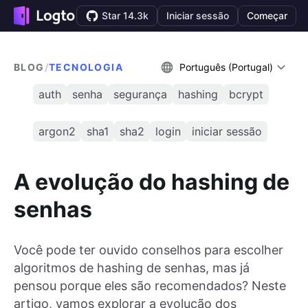
Star 14.3k
Iniciar sessão
Começar
BLOG
/
TECNOLOGIA
Português (Portugal)
auth
senha
segurança
hashing
bcrypt
argon2
sha1
sha2
login
iniciar sessão
A evolução do hashing de
senhas
Você pode ter ouvido conselhos para escolher
algoritmos de hashing de senhas, mas já
pensou porque eles são recomendados? Neste
artigo, vamos explorar a evolução dos