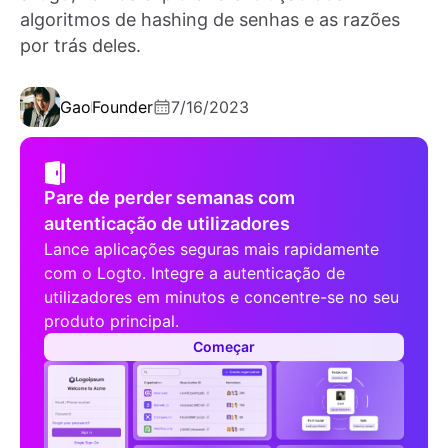
algoritmos de hashing de senhas e as razões
por trás deles.
Gao
Founder
7/16/2023
Pare de perder semanas com
autenticação de utilizadores
Lance aplicações seguras mais rapidamente
com o Logto. Integre a autenticação de
utilizadores em minutos e concentre-se no seu
produto principal.
Começar