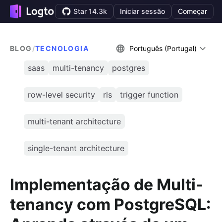
Star 14.3k
Iniciar sessão
Começar
BLOG
/
TECNOLOGIA
Português (Portugal)
saas
multi-tenancy
postgres
row-level security
rls
trigger function
multi-tenant architecture
single-tenant architecture
Implementação de Multi-
tenancy com PostgreSQL: