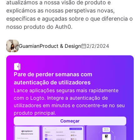
atualizámos a nossa visão de produto e
explicámos as nossas perspetivas novas,
específicas e aguçadas sobre o que diferencia o
nosso produto do Auth0.
Guamian
Product & Design
2/2/2024
Pare de perder semanas com
autenticação de utilizadores
Lance aplicações seguras mais rapidamente
com o Logto. Integre a autenticação de
utilizadores em minutos e concentre-se no seu
produto principal.
Começar