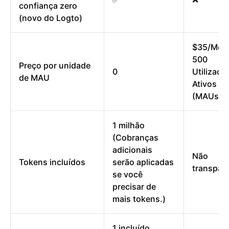
confiança zero
(novo do Logto)
$35/Mês 
500
Preço por unidade
0
Utilizado
de MAU
Ativos M
(MAUs)
1 milhão
(Cobranças
adicionais
Não
Tokens incluídos
serão aplicadas
transpar
se você
precisar de
mais tokens.)
1 incluído