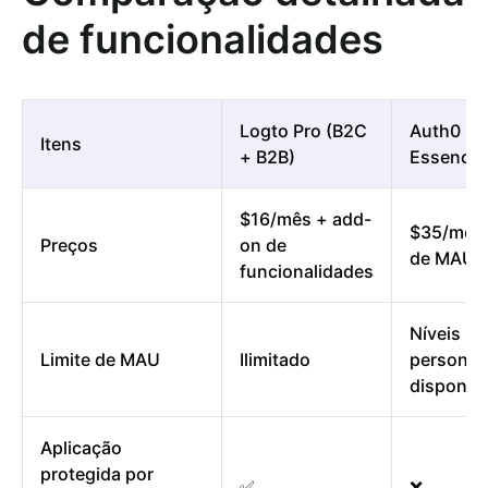
de funcionalidades
Logto Pro (B2C
Auth0 (B
Itens
+ B2B)
Essencial
$16/mês + add-
$35/mês 
Preços
on de
de MAU
funcionalidades
Níveis
Limite de MAU
Ilimitado
personal
disponíve
Aplicação
protegida por
✅
❌