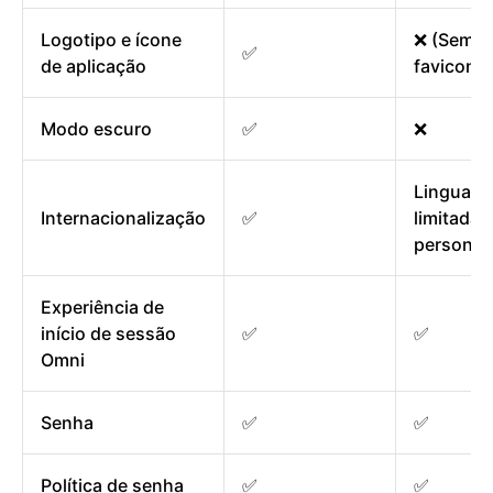
Logotipo e ícone
❌ (Sem
✅
de aplicação
favicon)
Modo escuro
✅
❌
Linguage
Internacionalização
✅
limitadas
personal
Experiência de
início de sessão
✅
✅
Omni
Senha
✅
✅
Política de senha
✅
✅