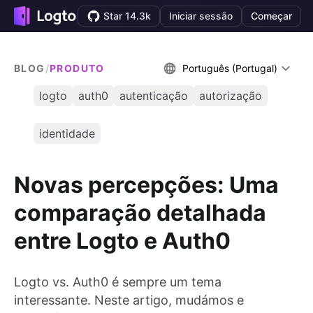
Star 14.3k
Iniciar sessão
Começar
BLOG
/
PRODUTO
Português (Portugal)
logto
auth0
autenticação
autorização
identidade
Novas percepções: Uma
comparação detalhada
entre Logto e Auth0
Logto vs. Auth0 é sempre um tema
interessante. Neste artigo, mudámos e