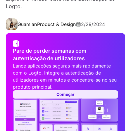
Logto.
Guamian
Product & Design
2/29/2024
Pare de perder semanas com
autenticação de utilizadores
Lance aplicações seguras mais rapidamente
com o Logto. Integre a autenticação de
utilizadores em minutos e concentre-se no seu
produto principal.
Começar