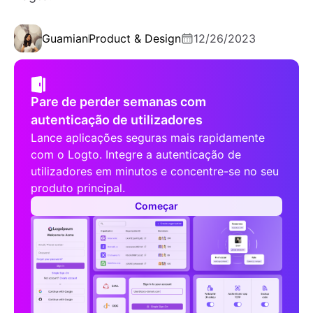
Guamian
Product & Design
12/26/2023
Pare de perder semanas com
autenticação de utilizadores
Lance aplicações seguras mais rapidamente
com o Logto. Integre a autenticação de
utilizadores em minutos e concentre-se no seu
produto principal.
Começar