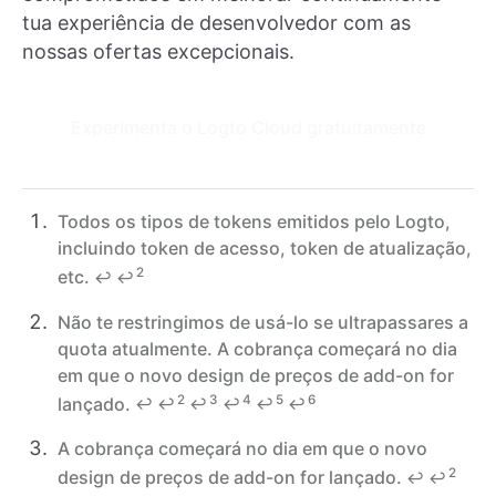
tua experiência de desenvolvedor com as
nossas ofertas excepcionais.
Experimenta o Logto Cloud gratuitamente
Todos os tipos de tokens emitidos pelo Logto,
incluindo token de acesso, token de atualização,
2
etc.
↩
↩
Não te restringimos de usá-lo se ultrapassares a
quota atualmente. A cobrança começará no dia
em que o novo design de preços de add-on for
2
3
4
5
6
lançado.
↩
↩
↩
↩
↩
↩
A cobrança começará no dia em que o novo
2
design de preços de add-on for lançado.
↩
↩