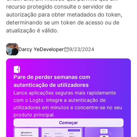
recurso protegido consulte o servidor de
autorização para obter metadados do token,
determinando se um token de acesso ou de
atualização é válido.
Darcy Ye
Developer
9/23/2024
Pare de perder semanas com
autenticação de utilizadores
Lance aplicações seguras mais rapidamente
com o Logto. Integre a autenticação de
utilizadores em minutos e concentre-se no seu
produto principal.
Começar