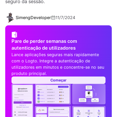
seguro da sessão.
Simeng
Developer
11/7/2024
Pare de perder semanas com
autenticação de utilizadores
Lance aplicações seguras mais rapidamente
com o Logto. Integre a autenticação de
utilizadores em minutos e concentre-se no seu
produto principal.
Começar