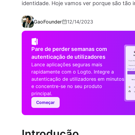
identidade. Hoje vamos ver porque são tão 
Gao
Founder
12/14/2023
Pare de perder semanas com
autenticação de utilizadores
Lance aplicações seguras mais
rapidamente com o Logto. Integre a
autenticação de utilizadores em minutos
e concentre-se no seu produto
principal.
Começar
Introdução