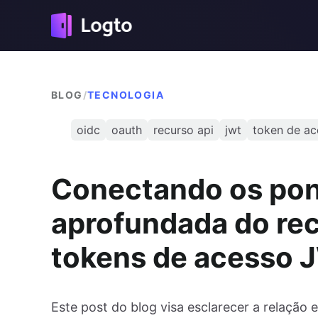
BLOG
/
TECNOLOGIA
oidc
oauth
recurso api
jwt
token de ac
Conectando os pon
aprofundada do re
tokens de acesso 
Este post do blog visa esclarecer a relação 