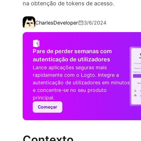
na obtenção de tokens de acesso.
Charles
Developer
3/6/2024
Pare de perder semanas com
autenticação de utilizadores
Lance aplicações seguras mais
rapidamente com o Logto. Integre a
autenticação de utilizadores em minutos
e concentre-se no seu produto
principal.
Começar
Contexto