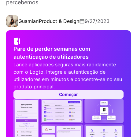
percebemos.
Guamian
Product & Design
9/27/2023
Pare de perder semanas com
autenticação de utilizadores
Lance aplicações seguras mais rapidamente
com o Logto. Integre a autenticação de
utilizadores em minutos e concentre-se no seu
produto principal.
Começar