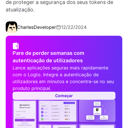
de proteger a segurança dos seus tokens de
atualização.
Charles
Developer
12/22/2024
Pare de perder semanas com
autenticação de utilizadores
Lance aplicações seguras mais rapidamente
com o Logto. Integre a autenticação de
utilizadores em minutos e concentre-se no seu
produto principal.
Começar