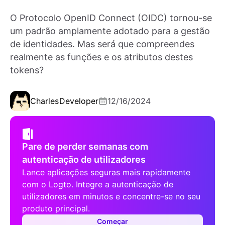
O Protocolo OpenID Connect (OIDC) tornou-se
um padrão amplamente adotado para a gestão
de identidades. Mas será que compreendes
realmente as funções e os atributos destes
tokens?
Charles
Developer
12/16/2024
Pare de perder semanas com
autenticação de utilizadores
Lance aplicações seguras mais rapidamente
com o Logto. Integre a autenticação de
utilizadores em minutos e concentre-se no seu
produto principal.
Começar