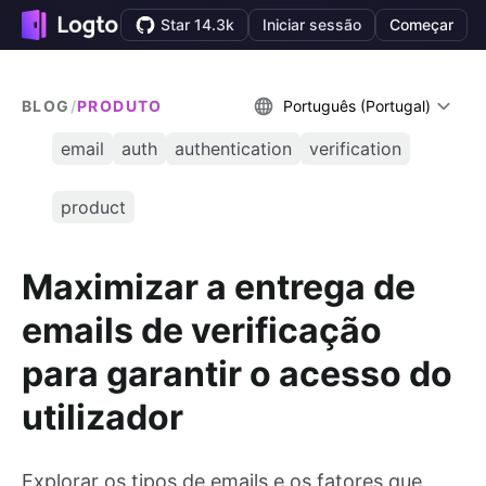
Star 14.3k
Iniciar sessão
Começar
BLOG
/
PRODUTO
Português (Portugal)
email
auth
authentication
verification
product
Maximizar a entrega de
emails de verificação
para garantir o acesso do
utilizador
Explorar os tipos de emails e os fatores que