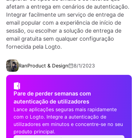
afetam a entrega em cenários de autenticação.
Integrar facilmente um serviço de entrega de
email popular com a experiência de início de
sessão, ou escolher a solução de entrega de
email gratuita sem qualquer configuração
fornecida pela Logto.
Ran
Product & Design
8/1/2023
Pare de perder semanas com
autenticação de utilizadores
Lance aplicações seguras mais rapidamente
com o Logto. Integre a autenticação de
utilizadores em minutos e concentre-se no seu
produto principal.