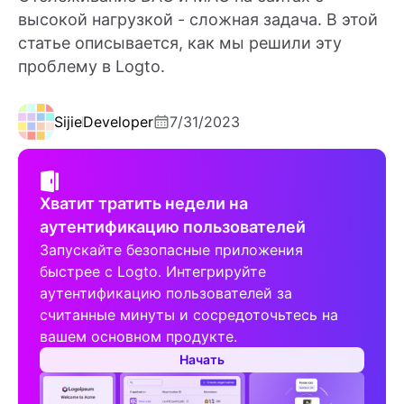
высокой нагрузкой - сложная задача. В этой
статье описывается, как мы решили эту
проблему в Logto.
Sijie
Developer
7/31/2023
Хватит тратить недели на
аутентификацию пользователей
Запускайте безопасные приложения
быстрее с Logto. Интегрируйте
аутентификацию пользователей за
считанные минуты и сосредоточьтесь на
вашем основном продукте.
Начать