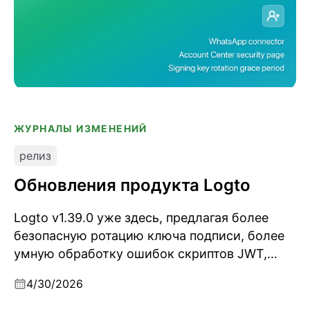
ЖУРНАЛЫ ИЗМЕНЕНИЙ
релиз
Обновления продукта Logto
Logto v1.39.0 уже здесь, предлагая более
безопасную ротацию ключа подписи, более
умную обработку ошибок скриптов JWT,
расширенные средства контроля
4/30/2026
безопасности в Центре аккаунтов,
поддержку коннектора WhatsApp и