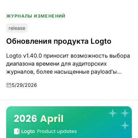
ЖУРНАЛЫ ИЗМЕНЕНИЙ
release
Обновления продукта Logto
Logto v1.40.0 приносит возможность выбора
диапазона времени для аудиторских
журналов, более насыщенные payload'ы
webhook'ов членства в организациях,
5/29/2026
значительный прирост производительности
для крупных организаций и несколько
улучшений для self-hosted развертываний.
Обновления продукта Logto