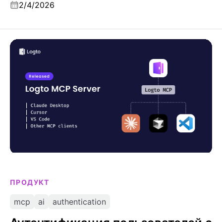
2/4/2026
инструментов.
Аутентификация пользователей с одним
запросом: представляем Logto MCP Server
ПРОДУКТ
mcp
ai
authentication