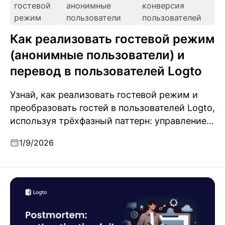
гостевой
анонимные
конверсия
режим
пользователи
пользователей
Как реализовать гостевой режим
(анонимные пользователи) и
перевод в пользователей Logto
Узнай, как реализовать гостевой режим и
преобразовать гостей в пользователей Logto,
используя трёхфазный паттерн: управление
гостевыми сессиями, аутентификация через
1/9/2026
OIDC и безопасное слияние гостевых данных
с аккаунтами пользователей.
Анализ инцидента: сбои аутентификации из-за
кэширования JWKS и ротации ключа подписи