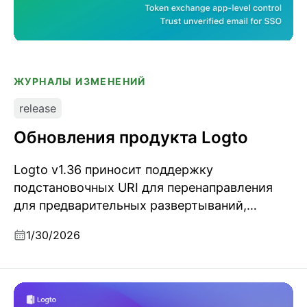
ЖУРНАЛЫ ИЗМЕНЕНИЙ
release
Обновления продукта Logto
Logto v1.36 приносит поддержку
подстановочных URI для перенаправления
для предварительных развертываний,
управление обменом токенов на уровне
1/30/2026
приложения, опцию доверять
неподтвержденным email для OIDC-
коннекторов и возможность пропускать
Logto 2025: масштабирование и доверие
сбор идентификатора при социальной