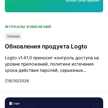
ЖУРНАЛЫ ИЗМЕНЕНИЙ
release
Обновления продукта Logto
Logto v1.41.0 приносит контроль доступа на
уровне приложений, политики истечения
срока действия паролей, серьезные
улучшения Центра аккаунта, настраиваемые
6/30/2026
правила для имен пользователей и кодов
подтверждения, более безопасную доставку
сообщений и усиленную защиту протоколов/
Почему не стоит создавать собственную систему
безопасности.
аутентификации: уроки из десятков интервью с