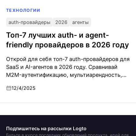
ТЕХНОЛОГИИ
auth-провайдеры
2026
агенты
Топ-7 лучших auth- и agent-
friendly провайдеров в 2026 году
Открой для себя топ-7 auth-провайдеров для
SaaS и AI-агентов в 2026 году. Сравнивай
M2M-аутентификацию, мультиарендность,
безопасность CLI и функции, готовые для
12/4/2025
предприятий.
Подпишитесь на рассылки Logto
Будьте в курсе последних обновлений продукта, идей для