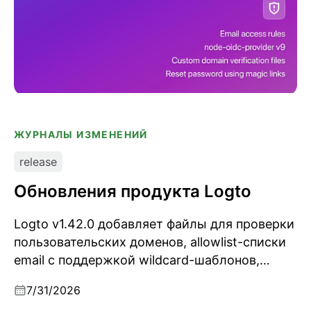
ЖУРНАЛЫ ИЗМЕНЕНИЙ
release
Обновления продукта Logto
Logto v1.42.0 добавляет файлы для проверки
пользовательских доменов, allowlist-списки
email с поддержкой wildcard-шаблонов,
магические ссылки для сброса пароля,
7/31/2026
webhook Grant.LimitExceeded и обновление