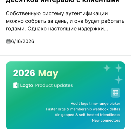
Собственную систему аутентификации
можно собрать за день, и она будет работать
годами. Однако настоящие издержки
проявляются позже, когда в бизнесе
6/16/2026
происходят изменения. Ценные уроки из
десятков интервью в сфере B2B.
Обновления продукта Logto