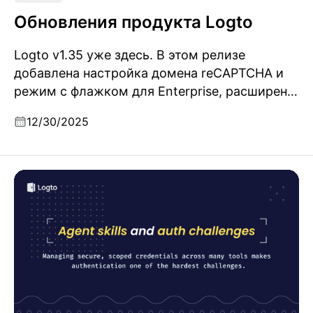
Обновления продукта Logto
Logto v1.35 уже здесь. В этом релизе
добавлена настройка домена reCAPTCHA и
режим с флажком для Enterprise, расширена
поддержка сторонних приложений на SPA и
12/30/2025
нативные приложения, а также включено
отслеживание IP-адреса клиента для
коннекторов без пароля.
Понимание навыков AI-агентов: почему
безопасность аутентификации имеет значение