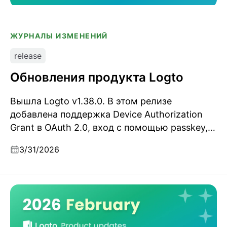
ЖУРНАЛЫ ИЗМЕНЕНИЙ
release
Обновления продукта Logto
Вышла Logto v1.38.0. В этом релизе
добавлена поддержка Device Authorization
Grant в OAuth 2.0, вход с помощью passkey,
адаптивная MFA, управление сессиями и
3/31/2026
грантами, а также более гибкая настройка
OIDC для OSS-развёртываний.
Обновления продукта Logto