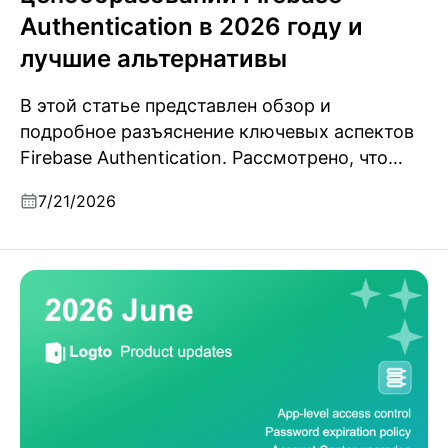
Authentication в 2026 году и
лучшие альтернативы
В этой статье представлен обзор и
подробное разъяснение ключевых аспектов
Firebase Authentication. Рассмотрено, что
такое Firebase Auth, краткое описание его
7/21/2026
стоимости и лучшие альтернативы этому
сервису.
Обновления продукта Logto