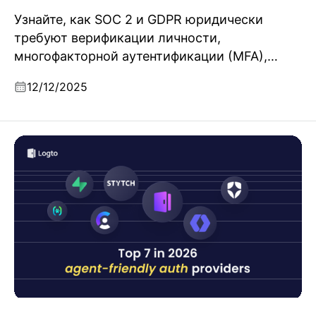
Узнайте, как SOC 2 и GDPR юридически
требуют верификации личности,
многофакторной аутентификации (MFA),
контроля доступа и ведения журналов
12/12/2025
аудита с прямыми ссылками на
официальные стандарты.
Топ-7 лучших auth- и agent-friendly провайдеров в
2026 году