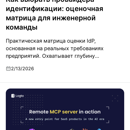
идентификации: оценочная
матрица для инженерной
команды
Практическая матрица оценки IdP,
основанная на реальных требованиях
предприятий. Охватывает глубину
протоколов, миграцию, многотенантность,
2/13/2026
AI-готовность и критерии, о которых
забывают почти все чек-листы.
Удалённый сервер MCP в действии: новая точка
входа для SaaS-продуктов в эпоху ИИ