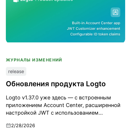
ЖУРНАЛЫ ИЗМЕНЕНИЙ
release
Обновления продукта Logto
Logto v1.37.0 уже здесь — с встроенным
приложением Account Center, расширенной
настройкой JWT с использованием
контекста приложения и настраиваемыми
2/28/2026
клеймами ID токена. Также решены