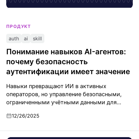
ПРОДУКТ
auth
ai
skill
Понимание навыков AI-агентов:
почему безопасность
аутентификации имеет значение
Навыки превращают ИИ в активных
операторов, но управление безопасными,
ограниченными учётными данными для
множества инструментов делает
12/26/2025
аутентификацию одной из самых сложных
задач.