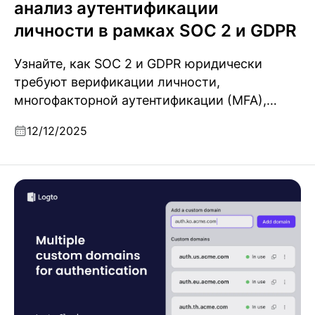
анализ аутентификации
личности в рамках SOC 2 и GDPR
Узнайте, как SOC 2 и GDPR юридически
требуют верификации личности,
многофакторной аутентификации (MFA),
контроля доступа и ведения журналов
12/12/2025
аудита с прямыми ссылками на
официальные стандарты.
Что такое пользовательский домен для
аутентификации и почему важны несколько
доменов