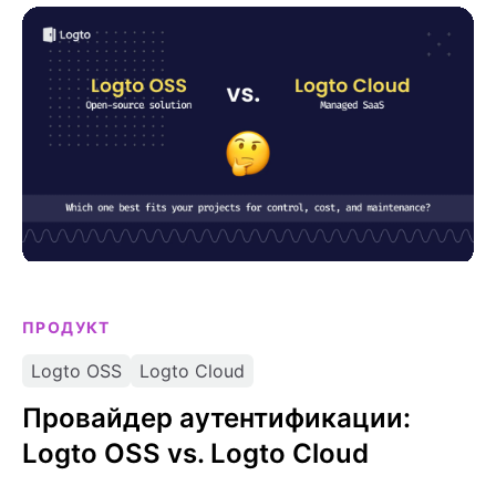
Провайдер аутентификации: Logto OSS vs. Logto
несколькими идентификаторами, MFA и
Cloud
CAPTCHA.
ПРОДУКТ
Logto OSS
Logto Cloud
Провайдер аутентификации:
Logto OSS vs. Logto Cloud