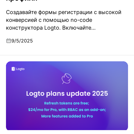
Создавайте формы регистрации с высокой
конверсией с помощью no-code
конструктора Logto. Включайте
аутентификацию plug-and-play (email,
9/5/2025
телефон, имя пользователя, соцсети, SSO) и
добавляйте собственные поля профиля с
помощью гибких компонентов.
Обновления тарифных планов Logto - сентябрь
2025