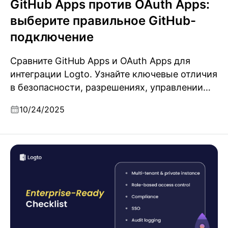
GitHub Apps против OAuth Apps:
выберите правильное GitHub-
подключение
Сравните GitHub Apps и OAuth Apps для
интеграции Logto. Узнайте ключевые отличия
в безопасности, разрешениях, управлении
токенами и выберите наиболее подходящий
10/24/2025
метод аутентификации через GitHub для
вашего приложения.
Как сделать ваш продукт готовым для
корпоративного уровня: Полный чек-лист