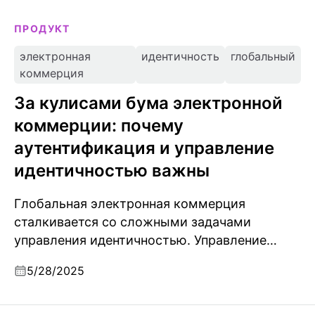
ПРОДУКТ
электронная
идентичность
глобальный
коммерция
За кулисами бума электронной
коммерции: почему
аутентификация и управление
идентичностью важны
Глобальная электронная коммерция
сталкивается со сложными задачами
управления идентичностью. Управление
идентичностью — ключ к росту,
5/28/2025
безопасности и соблюдению требований. В
этой статье рассматриваются такие важные
элементы, как SSO, регистрация с