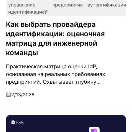
управление
предприятие
аутентификация
идентификацией
Как выбрать провайдера
идентификации: оценочная
матрица для инженерной
команды
Практическая матрица оценки IdP,
основанная на реальных требованиях
предприятий. Охватывает глубину
протоколов, миграцию, многотенантность,
2/13/2026
AI-готовность и критерии, о которых
забывают почти все чек-листы.
Аутентификация пользователей с одним
запросом: представляем Logto MCP Server