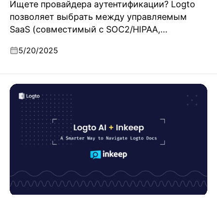
Ищете провайдера аутентификации? Logto
позволяет выбрать между управляемым
SaaS (совместимый с SOC2/HIPAA,
мгновенное масштабирование) или
5/20/2025
самоуправляемым open-source решением.
Бесплатная пробная версия и легкая
миграция.
Умнее с AI: Последние обновления Logto с Inkeep