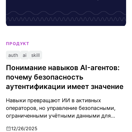
ПРОДУКТ
auth
ai
skill
Понимание навыков AI-агентов:
почему безопасность
аутентификации имеет значение
Навыки превращают ИИ в активных
операторов, но управление безопасными,
ограниченными учётными данными для
множества инструментов делает
12/26/2025
аутентификацию одной из самых сложных