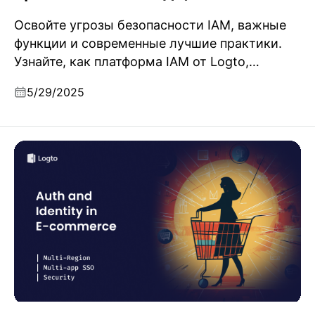
Освойте угрозы безопасности IAM, важные
функции и современные лучшие практики.
Узнайте, как платформa IAM от Logto,
ориентированная на разработчиков,
5/29/2025
реализует безопасную аутентификацию и
авторизацию.
За кулисами бума электронной коммерции:
почему аутентификация и управление
идентичностью важны