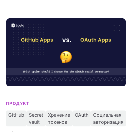
управлять ими без головной боли с DNS.
GitHub Apps против OAuth Apps: выберите
правильное GitHub-подключение
ПРОДУКТ
GitHub
Secret
Хранение
OAuth
Социальная
vault
токенов
авторизация