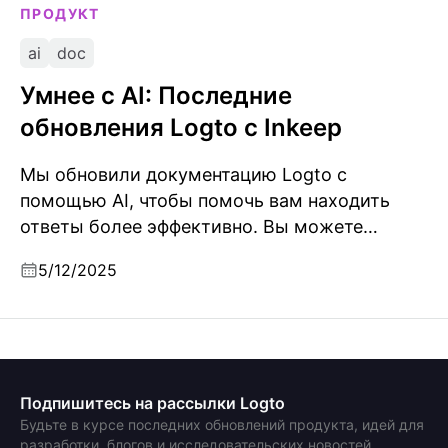
ПРОДУКТ
ai
doc
Умнее с AI: Последние
обновления Logto с Inkeep
Мы обновили документацию Logto с
помощью AI, чтобы помочь вам находить
ответы более эффективно. Вы можете
получить доступ через несколько каналов,
5/12/2025
включая наш сайт документации, Logto Cloud
и сообщество Discord.
Подпишитесь на рассылки Logto
Будьте в курсе последних обновлений продукта, идей для
разработки, блогов и исследовательских новостей.