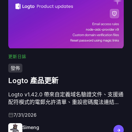
更新日誌
Logto 產品更新
發佈
Logto 產品更新
Logto v1.42.0 帶來自定義域名驗證文件、支援通
配符模式的電郵允許清單、重設密碼魔法連結、
Grant.LimitExceeded webhook，以及協議層面
7/31/2026
刷新，包括 node-oidc-provider v9、Koa 3，並
預設啟用SSR F保護。
Simeng