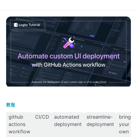
使用 GitHub Actions 工作流程自動部署自訂登錄 UI
教程
github
CI/CD
automated
streamline-
bring
actions
deployment
deployment
your
workflow
own