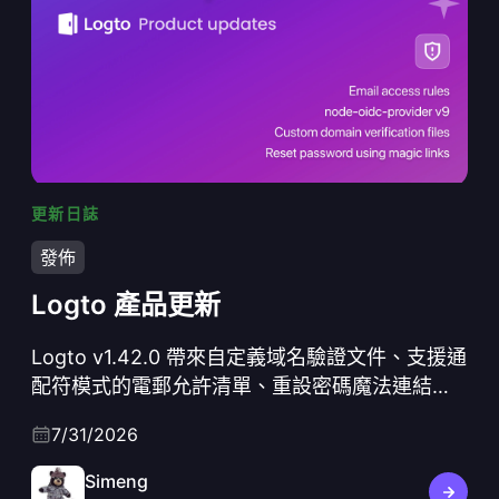
更新日誌
Logto 產品更新
發佈
Logto 產品更新
Logto v1.42.0 帶來自定義域名驗證文件、支援通
配符模式的電郵允許清單、重設密碼魔法連結、
Grant.LimitExceeded webhook，以及協議層面
7/31/2026
刷新，包括 node-oidc-provider v9、Koa 3，並
預設啟用SSR F保護。
Simeng