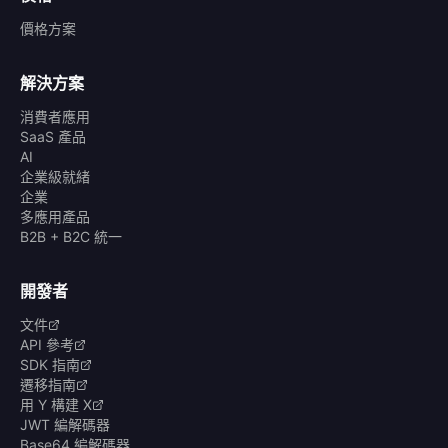
價格方案
解決方案
消費者應用
SaaS 產品
AI
企業級就緒
企業
多應用產品
B2B + B2C 統一
開發者
文件
API 參考
SDK 指南
遷移指南
用 Y 構建 X
JWT 編解碼器
Base64 編解碼器