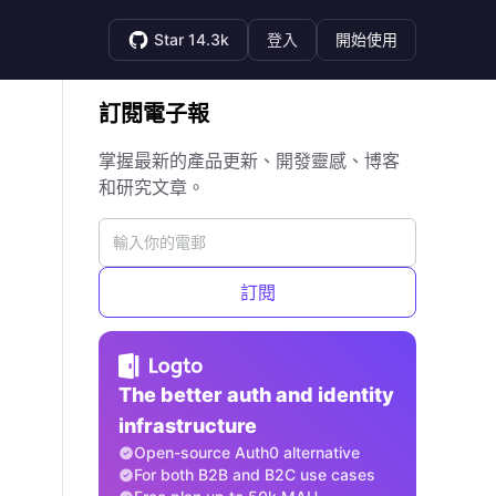
Star 14.3k
登入
開始使用
訂閱電子報
掌握最新的產品更新、開發靈感、博客
和研究文章。
訂閱
The better auth and identity
infrastructure
Open-source Auth0 alternative
For both B2B and B2C use cases