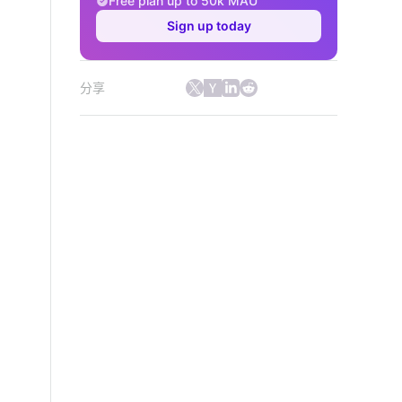
Free plan up to 50k MAU
Sign up today
分享