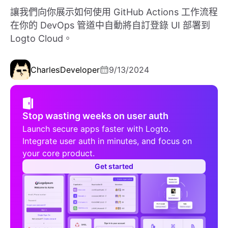
讓我們向你展示如何使用 GitHub Actions 工作流程
在你的 DevOps 管道中自動將自訂登錄 UI 部署到
Logto Cloud。
Charles
Developer
9/13/2024
Stop wasting weeks on user auth
Launch secure apps faster with Logto.
Integrate user auth in minutes, and focus on
your core product.
Get started