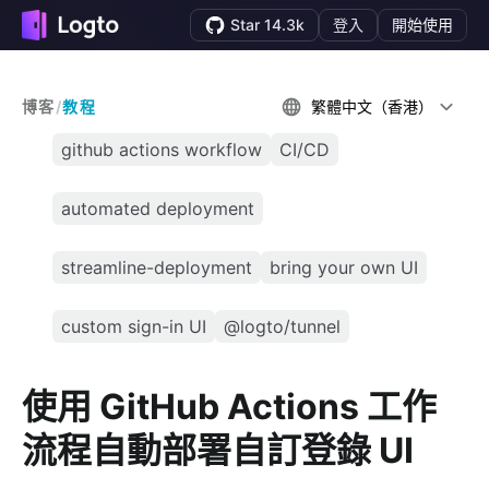
Star 14.3k
登入
開始使用
博客
/
教程
繁體中文（香港）
github actions workflow
CI/CD
automated deployment
streamline-deployment
bring your own UI
custom sign-in UI
@logto/tunnel
使用 GitHub Actions 工作
流程自動部署自訂登錄 UI