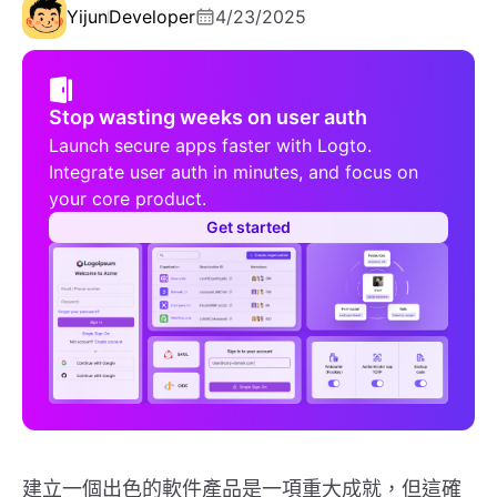
Yijun
Developer
4/23/2025
Stop wasting weeks on user auth
Launch secure apps faster with Logto.
Integrate user auth in minutes, and focus on
your core product.
Get started
建立一個出色的軟件產品是一項重大成就，但這確