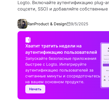
Logto. Включайте аутентификацию plug-and
соцсети, SSO) и добавляйте собственные
Ran
Product & Design
9/5/2025
Хватит тратить недели на
аутентификацию пользователей
Запускайте безопасные приложения
быстрее с Logto. Интегрируйте
аутентификацию пользователей за
считанные минуты и сосредоточьтесь
на вашем основном продукте.
Начать