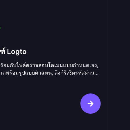
ง
ฑ์ Logto
พร้อมกับไฟล์ตรวจสอบโดเมนแบบกำหนดเอง,
าตพร้อมรูปแบบตัวแทน, ลิงก์รีเซ็ตรหัสผ่าน
k Grant.LimitExceeded, และอัปเดต
้วย node-oidc-provider v9, Koa 3 และการ
ัน SSRF โดยค่าเริ่มต้น