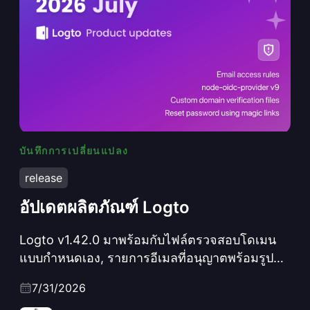
บันทึกการเปลี่ยนแปลง
อัปเดตผลิตภัณฑ์ Logto
release
อัปเดตผลิตภัณฑ์ Logto
Logto v1.42.0 มาพร้อมกับไฟล์ตรวจสอบโดเมน
แบบกำหนดเอง, รายการอีเมลที่อนุญาตพร้อมรูป
แบบตัวแทน, ลิงก์รีเซ็ตรหัสผ่านแบบเมจิก,
7/31/2026
webhook Grant.LimitExceeded, และอัปเดต