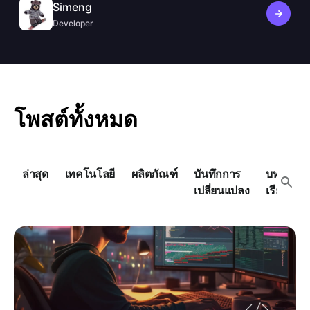
โปรโตคอลชั้นใหม่ด้วย node-oidc-provider v9,
Simeng
Koa 3 และการเปิดใช้งานการป้องกัน SSRF โดย
Developer
ค่าเริ่มต้น
โพสต์ทั้งหมด
ล่าสุด
เทคโนโลยี
ผลิตภัณฑ์
บันทึกการ
บท
เปลี่ยนแปลง
เรียน
เรียนรู้ Python ในวันหยุดสุดสัปดาห์: จากศูนย์สู่โปรเจกต์ที่
สมบูรณ์