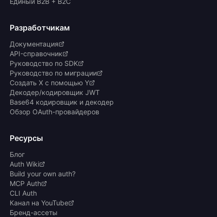
Единый B2B + B2C
Разработчикам
Документация
API-справочник
Руководство по SDK
Руководство по миграции
Создать X с помощью Y
Декодер/кодировщик JWT
Base64 кодировщик и декодер
Обзор OAuth-провайдеров
Ресурсы
Блог
Auth Wiki
Build your own auth?
MCP Auth
CLI Auth
Канал на YouTube
Бренд-ассеты