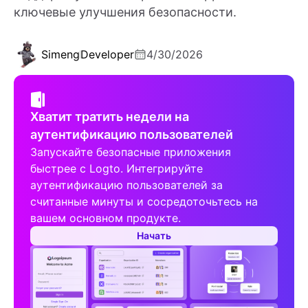
ключевые улучшения безопасности.
Simeng
Developer
4/30/2026
Хватит тратить недели на
аутентификацию пользователей
Запускайте безопасные приложения
быстрее с Logto. Интегрируйте
аутентификацию пользователей за
считанные минуты и сосредоточьтесь на
вашем основном продукте.
Начать