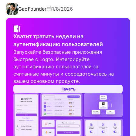
Gao
Founder
1/8/2026
Хватит тратить недели на
аутентификацию пользователей
Запускайте безопасные приложения
быстрее с Logto. Интегрируйте
аутентификацию пользователей за
считанные минуты и сосредоточьтесь на
вашем основном продукте.
Начать