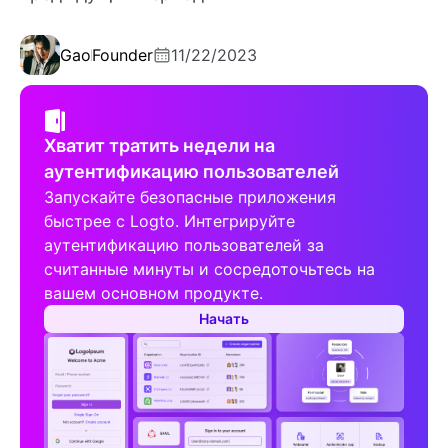
Gao
Founder
11/22/2023
Хватит тратить недели на
аутентификацию пользователей
Запускайте безопасные приложения
быстрее с Logto. Интегрируйте
аутентификацию пользователей за
считанные минуты и сосредоточьтесь на
вашем основном продукте.
Начать