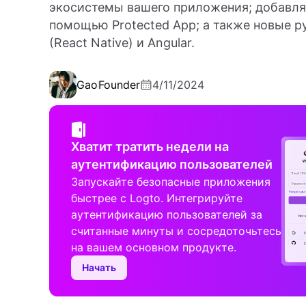
экосистемы вашего приложения; добавля
помощью Protected App; а также новые руко
(React Native) и Angular.
Gao
Founder
4/11/2024
Хватит тратить недели на
аутентификацию пользователей
Запускайте безопасные приложения
быстрее с Logto. Интегрируйте
аутентификацию пользователей за
считанные минуты и сосредоточьтесь
на вашем основном продукте.
Начать