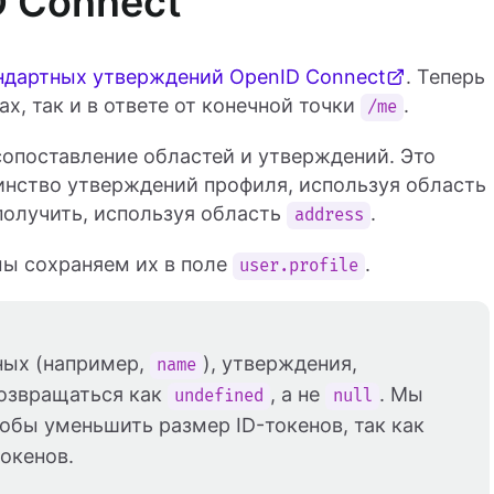
 Connect
ндартных утверждений OpenID Connect
. Теперь
х, так и в ответе от конечной точки
.
/me
опоставление областей и утверждений. Это
инство утверждений профиля, используя область
олучить, используя область
.
address
мы сохраняем их в поле
.
user.profile
нных (например,
), утверждения,
name
возвращаться как
, а не
. Мы
undefined
null
тобы уменьшить размер ID-токенов, так как
токенов.