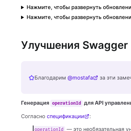
Нажмите, чтобы развернуть обновлен
Нажмите, чтобы развернуть обновлени
Улучшения Swagger 
Благодарим
@mostafa
за эти заме
Генерация
для API управлен
operationId
Согласно
спецификации
:
— это необязательная у
operationId