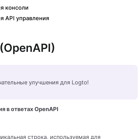
ия консоли
я API управления
(OpenAPI)
чательные улучшения для Logto!
ия в ответах OpenAPI
никальная строка, используемая для