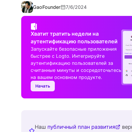
Gao
Founder
7/6/2024
Хватит тратить недели на
аутентификацию пользователей
Запускайте безопасные приложения
быстрее с Logto. Интегрируйте
аутентификацию пользователей за
считанные минуты и сосредоточьтесь
на вашем основном продукте.
Начать
Наш
публичный план развития
вер