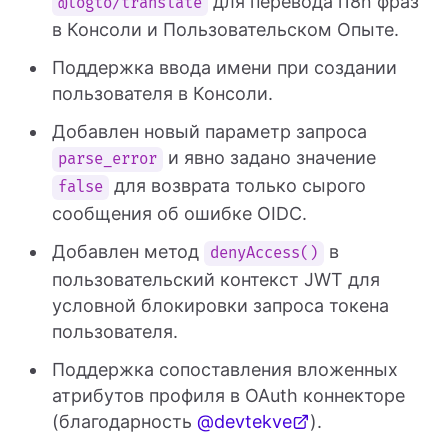
для перевода i18n фраз
@logto/translate
в Консоли и Пользовательском Опыте.
Поддержка ввода имени при создании
пользователя в Консоли.
Добавлен новый параметр запроса
и явно задано значение
parse_error
для возврата только сырого
false
сообщения об ошибке OIDC.
Добавлен метод
в
denyAccess()
пользовательский контекст JWT для
условной блокировки запроса токена
пользователя.
Поддержка сопоставления вложенных
атрибутов профиля в OAuth коннекторе
(благодарность
@devtekve
).