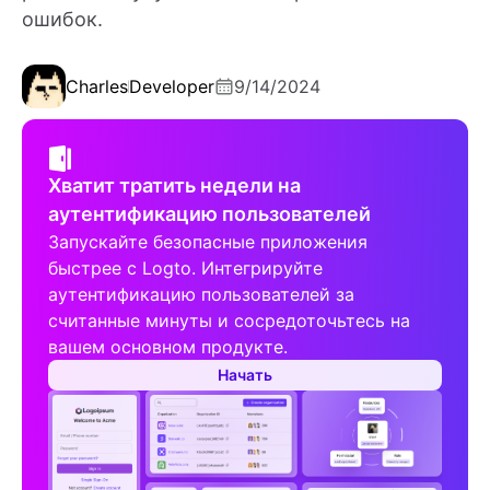
ошибок.
Charles
Developer
9/14/2024
Хватит тратить недели на
аутентификацию пользователей
Запускайте безопасные приложения
быстрее с Logto. Интегрируйте
аутентификацию пользователей за
считанные минуты и сосредоточьтесь на
вашем основном продукте.
Начать