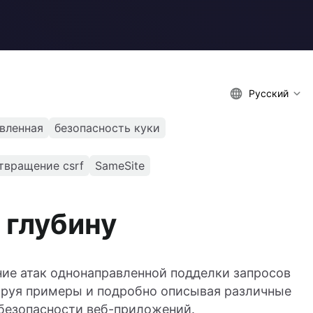
Русский
вленная
безопасность куки
твращение csrf
SameSite
 глубину
ние атак однонаправленной подделки запросов
рируя примеры и подробно описывая различные
безопасности веб-приложений.