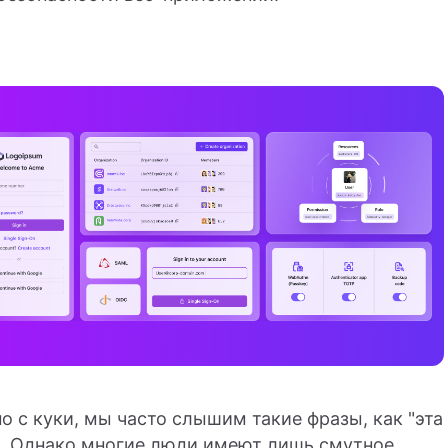
о с куки, мы часто слышим такие фразы, как "эта
". Однако многие люди имеют лишь смутное