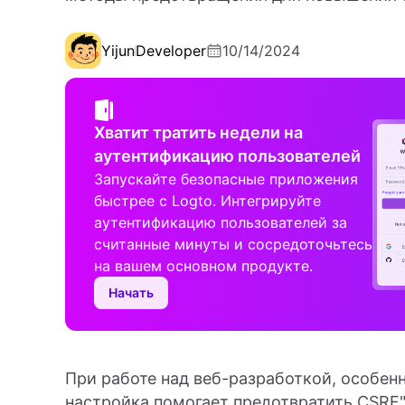
Yijun
Developer
10/14/2024
Хватит тратить недели на
аутентификацию пользователей
Запускайте безопасные приложения
быстрее с Logto. Интегрируйте
аутентификацию пользователей за
считанные минуты и сосредоточьтесь
на вашем основном продукте.
Начать
При работе над веб-разработкой, особенн
настройка помогает предотвратить CSRF