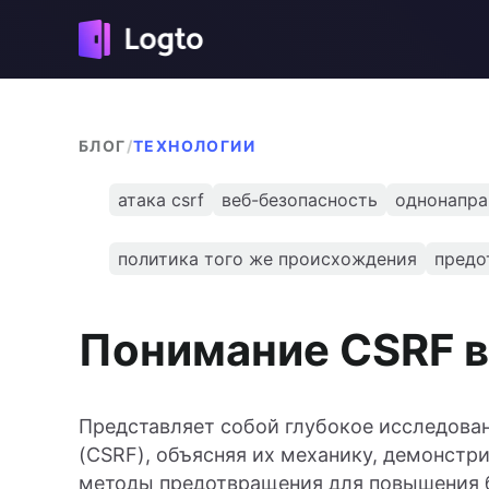
БЛОГ
/
ТЕХНОЛОГИИ
атака csrf
веб-безопасность
однонапра
политика того же происхождения
предо
Понимание CSRF в
Представляет собой глубокое исследова
(CSRF), объясняя их механику, демонст
методы предотвращения для повышения 