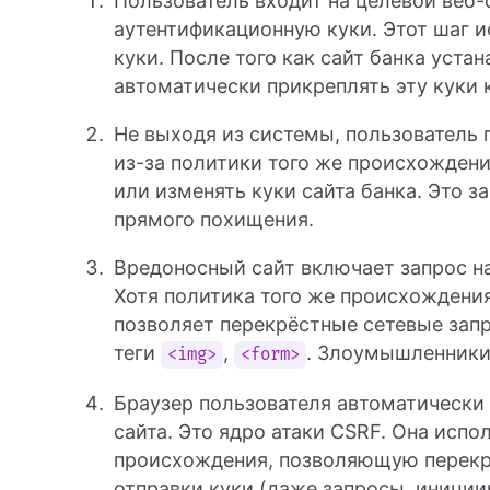
Пользователь входит на целевой веб-с
аутентификационную куки. Этот шаг 
куки. После того как сайт банка уста
автоматически прикреплять эту куки к
Не выходя из системы, пользователь 
из-за политики того же происхожден
или изменять куки сайта банка. Это
прямого похищения.
Вредоносный сайт включает запрос на
Хотя политика того же происхождения
позволяет перекрёстные сетевые запр
теги
,
. Злоумышленники 
<img>
<form>
Браузер пользователя автоматически 
сайта. Это ядро атаки CSRF. Она исп
происхождения, позволяющую перекр
отправки куки (даже запросы, иници