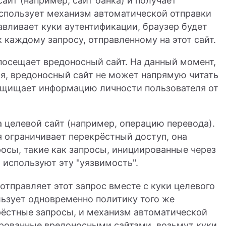
айт (например, сайт банка) и получает
использует механизм автоматической отправки
навливает куки аутентификации, браузер будет
 каждому запросу, отправленному на этот сайт.
посещает вредоносный сайт. На данный момент,
ия, вредоносный сайт не может напрямую читать
 защищает информацию личности пользователя от
 целевой сайт (например, операцию перевода).
 ограничивает перекрёстный доступ, она
осы, такие как запросы, инициированные через
используют эту "уязвимость".
отправляет этот запрос вместе с куки целевого
ользует одновременно политику того же
ёстные запросы, и механизм автоматической
ированные вредоносными сайтами, возьмут куки,