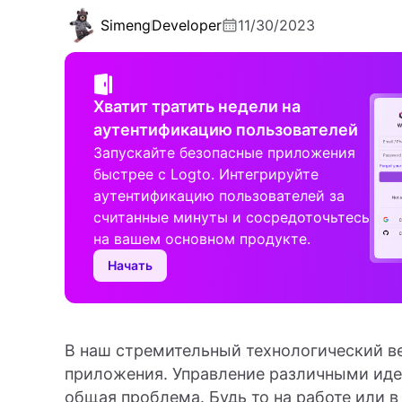
Simeng
Developer
11/30/2023
Хватит тратить недели на
аутентификацию пользователей
Запускайте безопасные приложения
быстрее с Logto. Интегрируйте
аутентификацию пользователей за
считанные минуты и сосредоточьтесь
на вашем основном продукте.
Начать
В наш стремительный технологический в
приложения. Управление различными иде
общая проблема. Будь то на работе или 