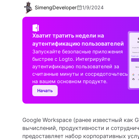
Simeng
Developer
1/9/2024
Хватит тратить недели на
аутентификацию пользователей
Запускайте безопасные приложения
быстрее с Logto. Интегрируйте
аутентификацию пользователей за
считанные минуты и сосредоточьтесь
на вашем основном продукте.
Начать
Google Workspace (ранее известный как G
вычислений, продуктивности и сотруднич
предоставляет набор корпоративных услу