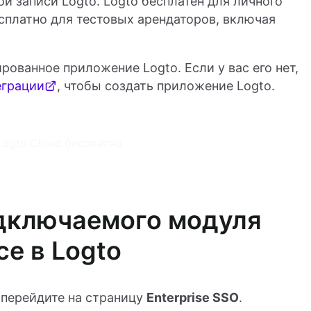
й записи Logto. Logto бесплатен для личного
сплатно для тестовых арендаторов, включая
ованное приложение Logto. Если у вас его нет,
еграции
, чтобы создать приложение Logto.
ogto Cloud бесплатно
одключаемого модуля
e в Logto
 перейдите на страницу
Enterprise SSO
.