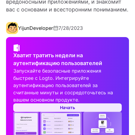
вредоносными приложениями, и знакомит
вас с основами и всесторонним пониманием.
Yijun
Developer
7/28/2023
Хватит тратить недели на
аутентификацию пользователей
Запускайте безопасные приложения
быстрее с Logto. Интегрируйте
аутентификацию пользователей за
считанные минуты и сосредоточьтесь на
вашем основном продукте.
Начать