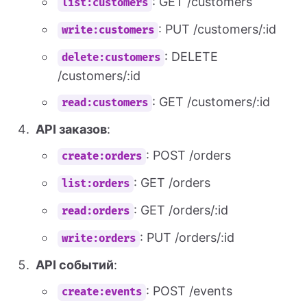
: GET /customers
list:customers
: PUT /customers/:id
write:customers
: DELETE
delete:customers
/customers/:id
: GET /customers/:id
read:customers
API заказов
:
: POST /orders
create:orders
: GET /orders
list:orders
: GET /orders/:id
read:orders
: PUT /orders/:id
write:orders
API событий
:
: POST /events
create:events