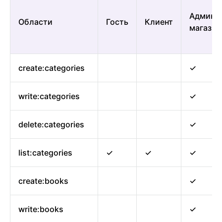
Админи
Области
Гость
Клиент
магазин
create:categories
✓
write:categories
✓
delete:categories
✓
list:categories
✓
✓
✓
create:books
✓
write:books
✓