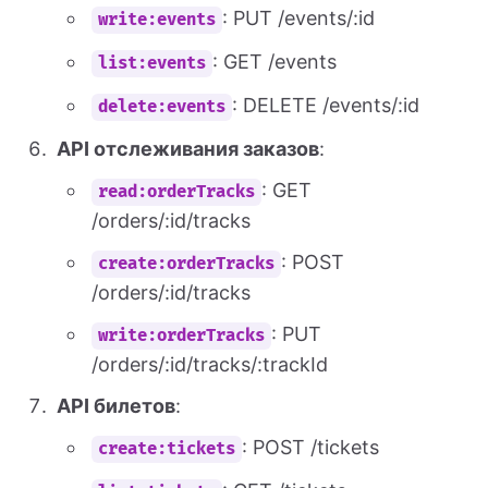
: PUT /events/:id
write:events
: GET /events
list:events
: DELETE /events/:id
delete:events
API отслеживания заказов
:
: GET
read:orderTracks
/orders/:id/tracks
: POST
create:orderTracks
/orders/:id/tracks
: PUT
write:orderTracks
/orders/:id/tracks/:trackId
API билетов
:
: POST /tickets
create:tickets