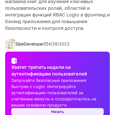
магазина книг для изучения ключевых
пользовательских ролей, областей и
интеграции функций RBAC Logto в фронтенд и
бэкенд приложения для повышения
безопасности и контроля доступа.
Sijie
Developer
4/28/2023
Хватит тратить недели на
аутентификацию пользователей
Запускайте безопасные приложения
быстрее с Logto. Интегрируйте
аутентификацию пользователей за
считанные минуты и сосредоточьтесь на
вашем основном продукте.
Начать