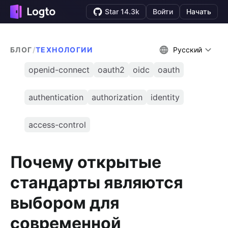
Star 14.3k
Войти
Начать
БЛОГ
/
ТЕХНОЛОГИИ
Русский
openid-connect
oauth2
oidc
oauth
authentication
authorization
identity
access-control
Почему открытые
стандарты являются
выбором для
современной