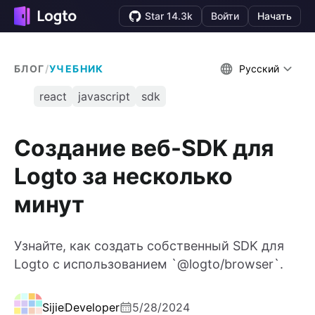
Star 14.3k
Войти
Начать
БЛОГ
/
УЧЕБНИК
Русский
react
javascript
sdk
Создание веб-SDK для
Logto за несколько
минут
Узнайте, как создать собственный SDK для
Logto с использованием `@logto/browser`.
Sijie
Developer
5/28/2024