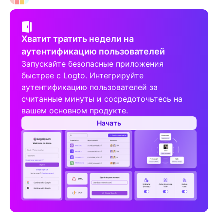
Хватит тратить недели на
аутентификацию пользователей
Запускайте безопасные приложения
быстрее с Logto. Интегрируйте
аутентификацию пользователей за
считанные минуты и сосредоточьтесь на
вашем основном продукте.
Начать