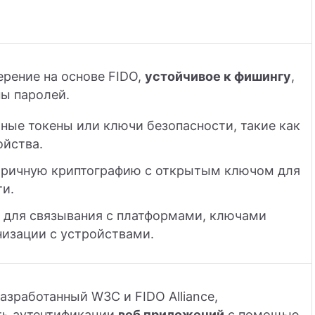
ерение на основе FIDO,
устойчивое к фишингу
,
ны паролей.
ные токены или ключи безопасности, такие как
ойства.
тричную криптографию с открытым ключом для
и.
 для связывания с платформами, ключами
низации с устройствами.
разработанный W3C и FIDO Alliance,
ть аутентификации
веб приложений
с помощью