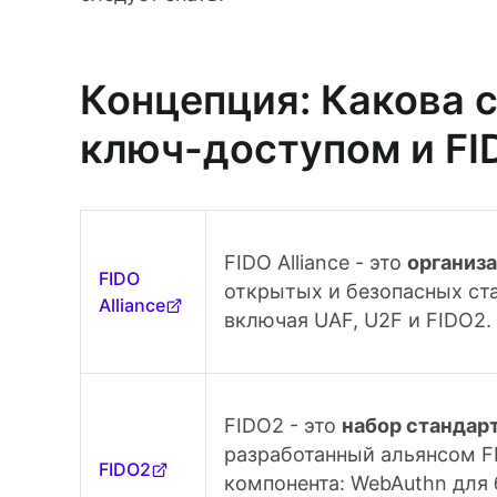
Концепция: Какова 
ключ-доступом и FI
FIDO Alliance - это
организ
FIDO
открытых и безопасных ст
Alliance
включая UAF, U2F и FIDO2.
FIDO2 - это
набор стандар
разработанный альянсом FI
FIDO2
компонента: WebAuthn для