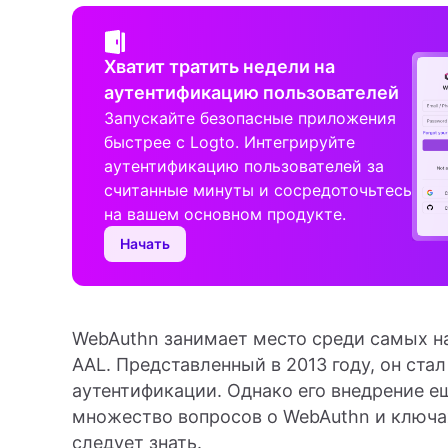
Хватит тратить недели на
аутентификацию пользователей
Запускайте безопасные приложения
быстрее с Logto. Интегрируйте
аутентификацию пользователей за
считанные минуты и сосредоточьтесь
на вашем основном продукте.
Начать
WebAuthn занимает место среди самых н
AAL. Представленный в 2013 году, он ст
аутентификации. Однако его внедрение е
множество вопросов о WebAuthn и ключах
следует знать.