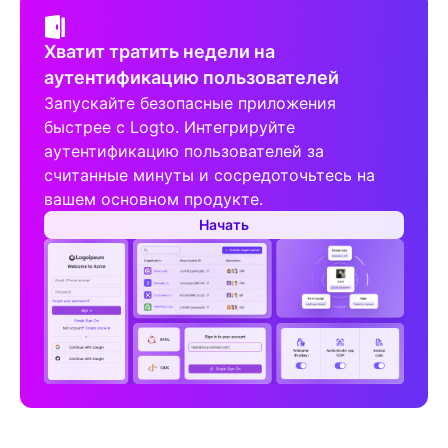
Хватит тратить недели на
аутентификацию пользователей
Запускайте безопасные приложения
быстрее с Logto. Интегрируйте
аутентификацию пользователей за
считанные минуты и сосредоточьтесь на
вашем основном продукте.
Начать