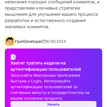
написания хороших сообщений коммитов, и
представляем ключевые стратегии
мышления для улучшения вашего процесса
разработки и естественного создания
значимых коммитов.
Yijun
Developer
8/30/2024
Хватит тратить недели на
аутентификацию пользователей
Запускайте безопасные приложения
быстрее с Logto. Интегрируйте
аутентификацию пользователей за
считанные минуты и сосредоточьтесь на
вашем основном продукте.
Начать