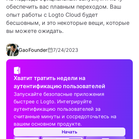
обеспечить вас плавным переходом. Ваш
опыт работы с Logto Cloud будет
бесшовным, и это некоторые вещи, которые
вы можете ожидать.
Gao
Founder
7/24/2023
Хватит тратить недели на
аутентификацию пользователей
Запускайте безопасные приложения
быстрее с Logto. Интегрируйте
аутентификацию пользователей за
считанные минуты и сосредоточьтесь на
вашем основном продукте.
Начать