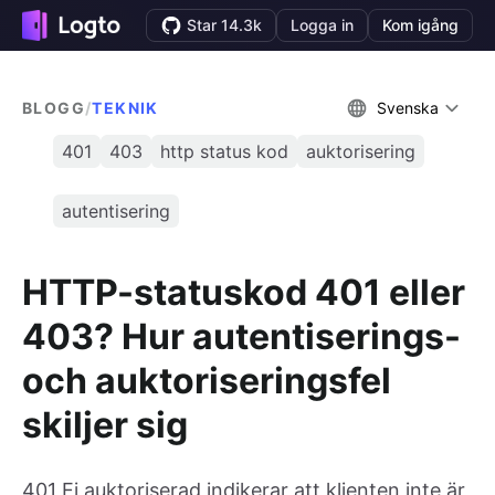
Star 14.3k
Logga in
Kom igång
BLOGG
/
TEKNIK
Svenska
401
403
http status kod
auktorisering
autentisering
HTTP-statuskod 401 eller
403? Hur autentiserings-
och auktoriseringsfel
skiljer sig
401 Ej auktoriserad indikerar att klienten inte är