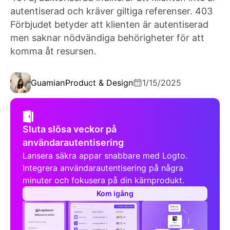
autentiserad och kräver giltiga referenser. 403
Förbjudet betyder att klienten är autentiserad
men saknar nödvändiga behörigheter för att
komma åt resursen.
Guamian
Product & Design
1/15/2025
Sluta slösa veckor på
användarautentisering
Lansera säkra appar snabbare med Logto.
Integrera användarautentisering på några
minuter och fokusera på din kärnprodukt.
Kom igång