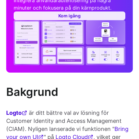
Integrera användarautentisering på några
minuter och fokusera på din kärnprodukt.
Kom igång
Bakgrund
Logto
är ditt bättre val av lösning för
Customer Identity and Access Management
(CIAM). Nyligen lanserade vi funktionen "
Bring
your own UI
" på
Logto Cloud
, vilket ger