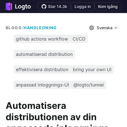
Star 14.3k
Logga in
Kom igång
BLOGG
/
HANDLEDNING
Svenska
github actions workflow
CI/CD
automatiserad distribution
effektivisera distribution
bring your own UI
anpassad inloggnings-UI
@logto/tunnel
Automatisera
distributionen av din