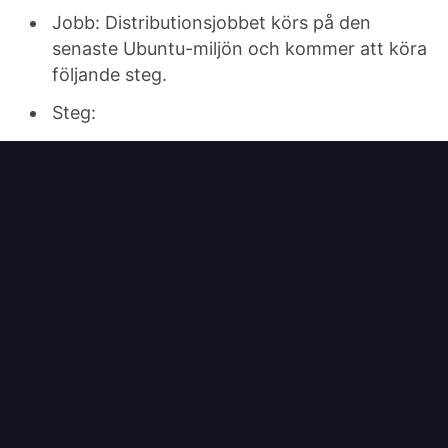
Jobb: Distributionsjobbet körs på den
senaste Ubuntu-miljön och kommer att köra
följande steg.
Steg:
Checkout code
: Detta steg checkar ut
din repositories kod.
Set up Node.js
: Detta steg ställer in
Node.js-miljön.
Install dependencies
: Detta steg
installerar ditt projekts beroenden.
Build
: Detta steg bygger ditt
projektkällkod till html-resurser. Låt oss
anta att output-mappen är namngiven
i root-mappen.
dist