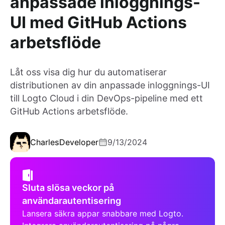
anpassade inloggnings-
UI med GitHub Actions
arbetsflöde
Låt oss visa dig hur du automatiserar
distributionen av din anpassade inloggnings-UI
till Logto Cloud i din DevOps-pipeline med ett
GitHub Actions arbetsflöde.
Charles
Developer
9/13/2024
Sluta slösa veckor på
användarautentisering
Lansera säkra appar snabbare med Logto.