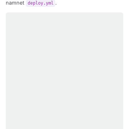
namnet
.
deploy.yml