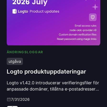
ÄNDRINGSLOGGAR
Logto produktuppdateringar
utgåva
Logto produktuppdateringar
Logto v1.42.0 introducerar verifieringsfiler för
anpassade domäner, tillåtna e-postadresser
med jokertecken, återställningslänkar för
7/31/2026
lösenord, en Grant.LimitExceeded-webhook