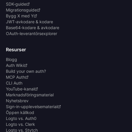
SDK-guide
Migrationsguide
Bygg X med Y
JWT-avkodare & kodare
Base64-kodare & avkodare
OAuth-leverantörsexplorer
Resurser
Blogg
Auth Wiki
Build your own auth?
MCP Auth
CLI Auth
YouTube-kanal
Marknadsföringsmaterial
Nyhetsbrev
Sign-in-upplevelsematerial
Öppen källkod
Logto vs. Auth0
Logto vs. Clerk
Logto vs. Stytch