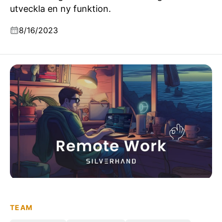
utveckla en ny funktion.
8/16/2023
Omfamna distansarbete: Fyra tips från min resa med
Logto
TEAM