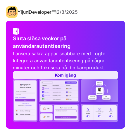
Yijun
Developer
2/8/2025
Sluta slösa veckor på
användarautentisering
Lansera säkra appar snabbare med Logto.
Integrera användarautentisering på några
minuter och fokusera på din kärnprodukt.
Kom igång