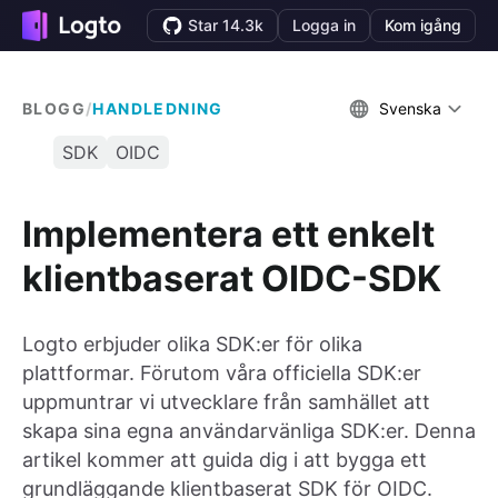
Star 14.3k
Logga in
Kom igång
BLOGG
/
HANDLEDNING
Svenska
SDK
OIDC
Implementera ett enkelt
klientbaserat OIDC-SDK
Logto erbjuder olika SDK:er för olika
plattformar. Förutom våra officiella SDK:er
uppmuntrar vi utvecklare från samhället att
skapa sina egna användarvänliga SDK:er. Denna
artikel kommer att guida dig i att bygga ett
grundläggande klientbaserat SDK för OIDC.