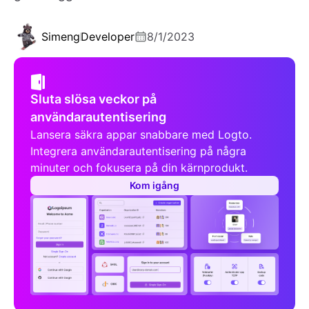
Simeng
Developer
8/1/2023
Sluta slösa veckor på
användarautentisering
Lansera säkra appar snabbare med Logto.
Integrera användarautentisering på några
minuter och fokusera på din kärnprodukt.
Kom igång