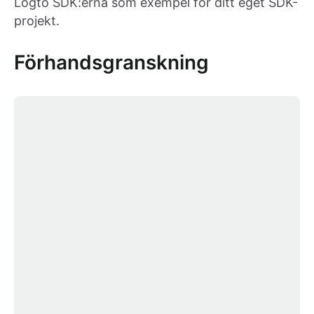
Logto SDK:erna som exempel för ditt eget SDK-
projekt.
Förhandsgranskning