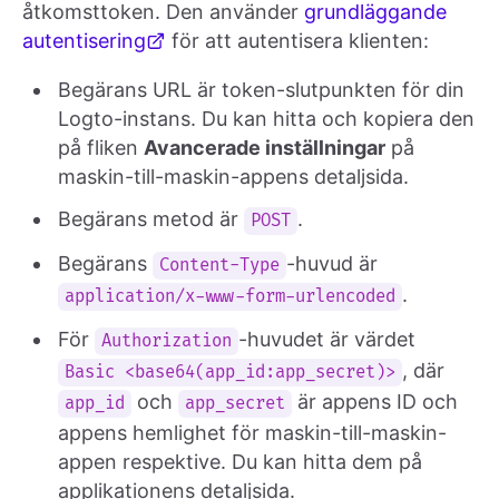
åtkomsttoken. Den använder
grundläggande
autentisering
för att autentisera klienten:
Begärans URL är token-slutpunkten för din
Logto-instans. Du kan hitta och kopiera den
på fliken
Avancerade inställningar
på
maskin-till-maskin-appens detaljsida.
Begärans metod är
.
POST
Begärans
-huvud är
Content-Type
.
application/x-www-form-urlencoded
För
-huvudet är värdet
Authorization
, där
Basic <base64(app_id:app_secret)>
och
är appens ID och
app_id
app_secret
appens hemlighet för maskin-till-maskin-
appen respektive. Du kan hitta dem på
applikationens detaljsida.