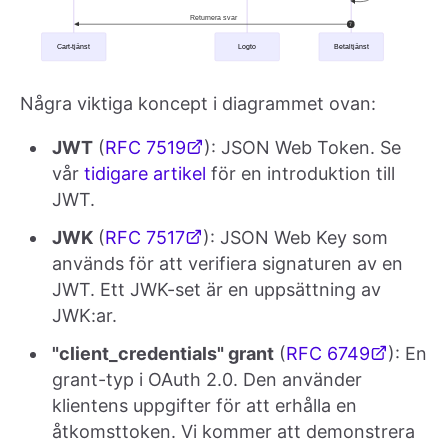
Några viktiga koncept i diagrammet ovan:
JWT
(
RFC 7519
): JSON Web Token. Se
vår
tidigare artikel
för en introduktion till
JWT.
JWK
(
RFC 7517
): JSON Web Key som
används för att verifiera signaturen av en
JWT. Ett JWK-set är en uppsättning av
JWK:ar.
"client_credentials" grant
(
RFC 6749
): En
grant-typ i OAuth 2.0. Den använder
klientens uppgifter för att erhålla en
åtkomsttoken. Vi kommer att demonstrera