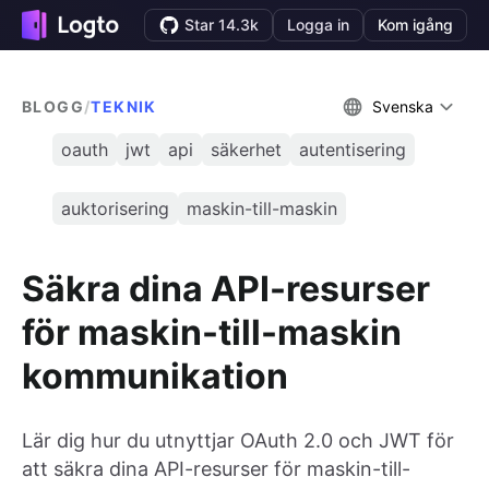
Star 14.3k
Logga in
Kom igång
BLOGG
/
TEKNIK
Svenska
oauth
jwt
api
säkerhet
autentisering
auktorisering
maskin-till-maskin
Säkra dina API-resurser
för maskin-till-maskin
kommunikation
Lär dig hur du utnyttjar OAuth 2.0 och JWT för
att säkra dina API-resurser för maskin-till-