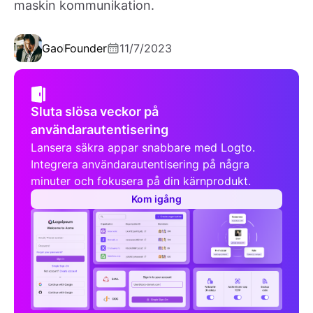
maskin kommunikation.
Gao
Founder
11/7/2023
Sluta slösa veckor på
användarautentisering
Lansera säkra appar snabbare med Logto.
Integrera användarautentisering på några
minuter och fokusera på din kärnprodukt.
Kom igång