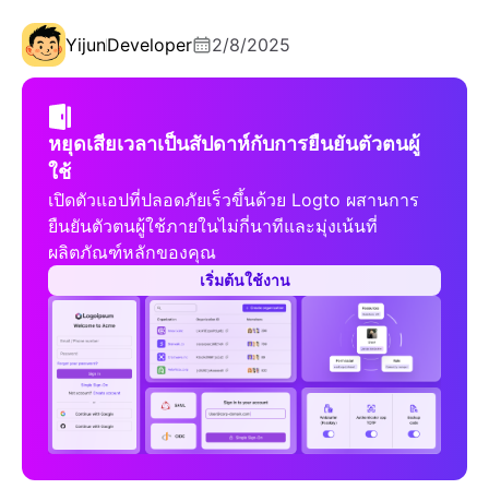
Yijun
Developer
2/8/2025
หยุดเสียเวลาเป็นสัปดาห์กับการยืนยันตัวตนผู้
ใช้
เปิดตัวแอปที่ปลอดภัยเร็วขึ้นด้วย Logto ผสานการ
ยืนยันตัวตนผู้ใช้ภายในไม่กี่นาทีและมุ่งเน้นที่
ผลิตภัณฑ์หลักของคุณ
เริ่มต้นใช้งาน